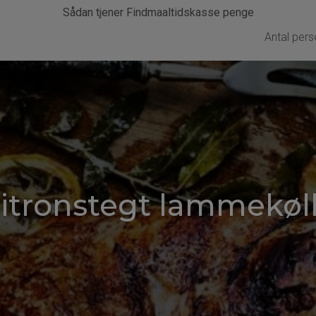
Sådan tjener Findmaaltidskasse penge
Antal pers
itronstegt lammekøl