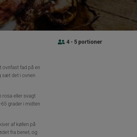
4 - 5 portioner
t ovnfast fad på en
g sæt det i ovnen
 rosa eller svagt
-65 grader i midten
iver af køllen på
ødet fra benet, og