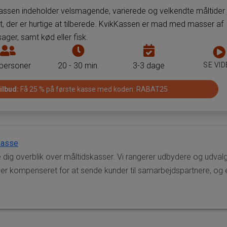
måltidskasse
måltidskasse
assen indeholder velsmagende, varierede og velkendte måltide
st, der er hurtige at tilberede. KvikKassen er mad med masser af
ager, samt kød eller fisk.
Antal
Tiden
Antal
personer
det
dage
SE VI
 personer
20 - 30 min.
3-3 dage
som
tager
som
man
at
man
ilbud:
Få 25 % på første kasse med koden: RABAT25
kan
tilberede
kan
få
måltiderne
få
leveret
i
leveret
måltider
måltidskassen
måltider
kasse
til
til
 dig overblik over måltidskasser. Vi rangerer udbydere og udvalg 
pr.
pr.
r kompenseret for at sende kunder til samarbejdspartnere, og er
måltidskasse
måltidskasse