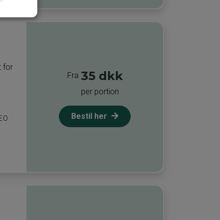
 for
35 dkk
Fra
per portion
Bestil her
DEO