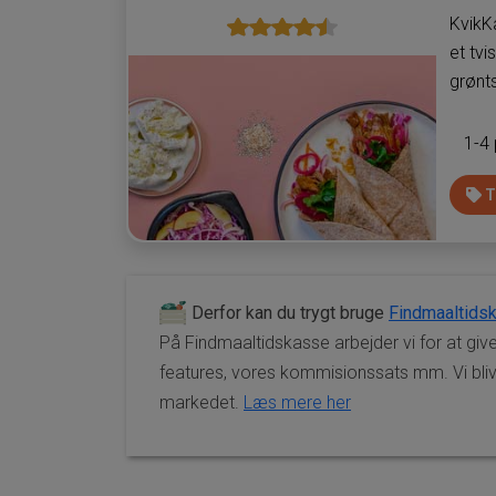
KvikK
et tvi
grønts
1-4
T
Derfor kan du trygt bruge
Findmaaltids
På Findmaaltidskasse arbejder vi for at give
features, vores kommisionssats mm. Vi blive
markedet.
Læs mere her