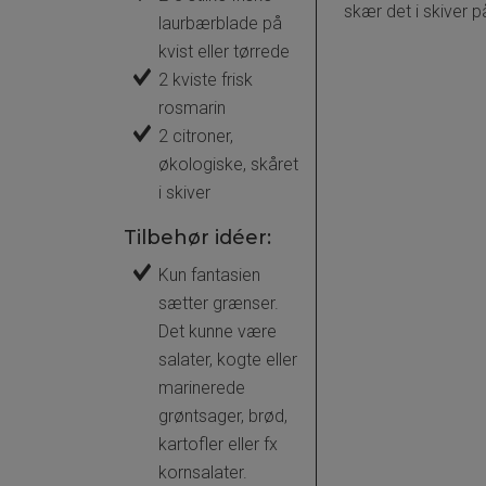
skær det i skiver p
laurbærblade på
kvist eller tørrede
2 kviste frisk
rosmarin
2 citroner,
økologiske, skåret
i skiver
Tilbehør idéer:
Kun fantasien
sætter grænser.
Det kunne være
salater, kogte eller
marinerede
grøntsager, brød,
kartofler eller fx
kornsalater.