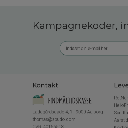
Kampagnekoder, insp
Kontakt
Lev
RetNe
HelloF
Ladegårdsgade 4, 1., 9000 Aalborg
Sundt
thomas@spudo.com
Aarsti
CVR: 40156518
Kokke