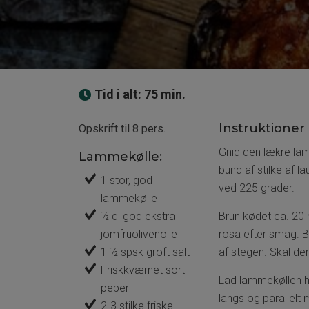
Tid i alt: 75 min.
Instruktioner
Opskrift til 8 pers.
Gnid den lækre lam
Lammekølle:
bund af stilke af l
1 stor, god
ved 225 grader.
lammekølle
½ dl god ekstra
Brun kødet ca. 20 
jomfruolivenolie
rosa efter smag. B
1 ½ spsk groft salt
af stegen. Skal de
Friskkværnet sort
Lad lammekøllen hvi
peber
langs og parallelt 
2-3 stilke friske