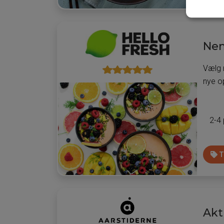
Nem
Vælg 
nye o
2-4
T
Akt