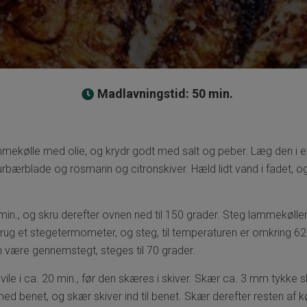
Madlavningstid: 50 min.
mekølle med olie, og krydr godt med salt og peber. Læg den i e
aurbærblade og rosmarin og citronskiver. Hæld lidt vand i fadet, o
min., og skru derefter ovnen ned til 150 grader. Steg lammekøllen
rug et stegetermometer, og steg, til temperaturen er omkring 62
n være gennemstegt, steges til 70 grader.
le i ca. 20 min., før den skæres i skiver. Skær ca. 3 mm tykke sk
med benet, og skær skiver ind til benet. Skær derefter resten af k