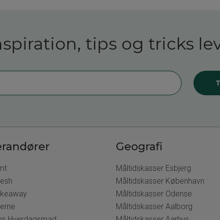
iration, tips og tricks lev
erandører
Geografi
mt
Måltidskasser Esbjerg
resh
Måltidskasser København
akeaway
Måltidskasser Odense
derne
Måltidskasser Aalborg
ns Hverdagsmad
Måltidskasser Aarhus