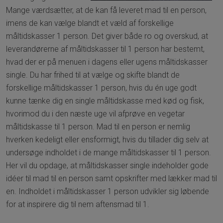
Mange værdsætter, at de kan få leveret mad til en person,
imens de kan vælge blandt et væld af forskellige
måltidskasser 1 person. Det giver både ro og overskud, at
leverandørerne af måltidskasser til 1 person har bestemt,
hvad der er på menuen i dagens eller ugens måltidskasser
single. Du har frihed til at vælge og skifte blandt de
forskellige måltidskasser 1 person, hvis du én uge godt
kunne tænke dig en single måltidskasse med kød og fisk,
hvorimod du i den næste uge vil afprøve en vegetar
måltidskasse til 1 person. Mad til en person er nemlig
hverken kedeligt eller ensformigt, hvis du tillader dig selv at
undersøge indholdet i de mange måltidskasser til 1 person.
Her vil du opdage, at måltidskasser single indeholder gode
idéer til mad til en person samt opskrifter med lækker mad til
en. Indholdet i måltidskasser 1 person udvikler sig løbende
for at inspirere dig til nem aftensmad til 1.