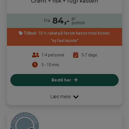
Grønt + fisk + fugl kassen
84,-
pr.
Fra
portion
Tilbud:
10 % rabat på første kasse med koden:
"ny fast kunde"
1-4 personer
5-7 dage
5 - 10 min.
Bestil her
Læs mere