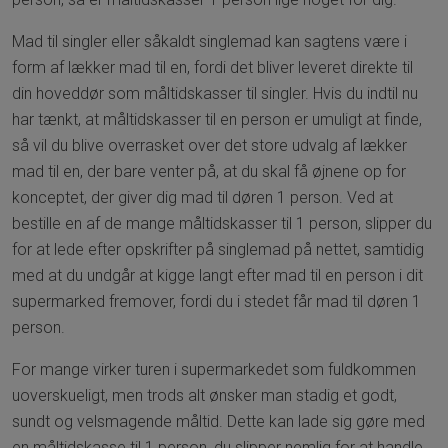
Mad til singler eller såkaldt singlemad kan sagtens være i
form af lækker mad til en, fordi det bliver leveret direkte til
din hoveddør som måltidskasser til singler. Hvis du indtil nu
har tænkt, at måltidskasser til en person er umuligt at finde,
så vil du blive overrasket over det store udvalg af lækker
mad til en, der bare venter på, at du skal få øjnene op for
konceptet, der giver dig mad til døren 1 person. Ved at
bestille en af de mange måltidskasser til 1 person, slipper du
for at lede efter opskrifter på singlemad på nettet, samtidig
med at du undgår at kigge langt efter mad til en person i dit
supermarked fremover, fordi du i stedet får mad til døren 1
person.
For mange virker turen i supermarkedet som fuldkommen
uoverskueligt, men trods alt ønsker man stadig et godt,
sundt og velsmagende måltid. Dette kan lade sig gøre med
en måltidskasse til 1 person, du slipper nemlig for at handle