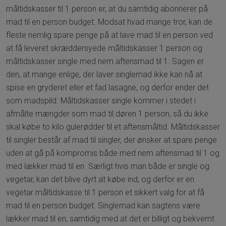
måltidskasser til 1 person er, at du samtidig abonnerer på
mad til en person budget. Modsat hvad mange tror, kan de
fleste nemlig spare penge på at lave mad til en person ved
at få leveret skræddersyede måltidskasser 1 person og
måltidskasser single med nem aftensmad til 1. Sagen er
den, at mange enlige, der laver singlemad ikke kan nå at
spise en gryderet eller et fad lasagne, og derfor ender det
som madspild. Måltidskasser single kommer i stedet i
afmålte mængder som mad til døren 1 person, så du ikke
skal købe to kilo gulerødder til et aftensmåltid. Måltidskasser
til singler består af mad til singler, der ønsker at spare penge
uden at gå på kompromis både med nem aftensmad til 1 og
med lækker mad til en. Særligt hvis man både er single og
vegetar, kan det blive dyrt at købe ind, og derfor er en
vegetar måltidskasse til 1 person et sikkert valg for at få
mad til en person budget. Singlemad kan sagtens være
lækker mad til en, samtidig med at det er billigt og bekvemt