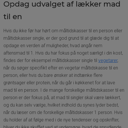
Opdag udvalget af lækker mad
til en
Hvis du ikke før har hørt om måltidskasser til en person eller
måltidskasser single, er der god grund til at glæde dig til at
opdage en verden af muligheder, hvad angår nem
aftensmad til 1. Hvis du har fokus på noget særligt i din kost,
findes der for eksempel måltidskasser single til
vegetarer
,
når du søger specifikt efter en vegetar måltidskasse til en
person, eller hvis du bare ønsker at indtænke flere
grøntsager eller protein, når du går i køkkenet for at lave
mad til en person. I de mange forskellige måltidskasser til en
person er der fokus på, at mad til singler skal være lækkert,
og du kan selv vælge, hvilket indhold du synes lyder bedst,
når du læser om de forskellige måltidskasser 1 person. Hvis
du holder af at følge med i de nye tendenser og opskrifter,
bliver du ikke skuffet ved at undersøge, hvad de sprudlende