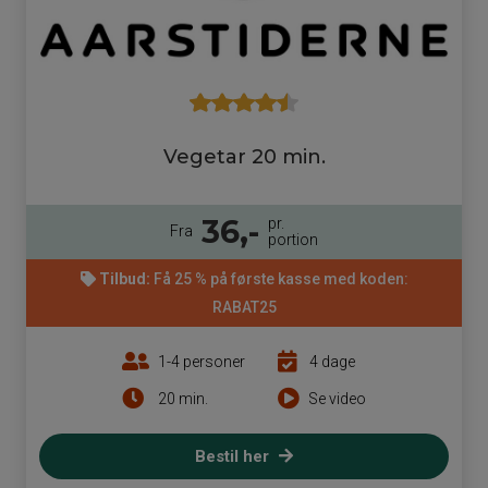
Vegetar 20 min.
36,-
pr.
Fra
portion
Tilbud:
Få 25 % på første kasse med koden:
RABAT25
1-4 personer
4 dage
20 min.
Se video
Bestil her