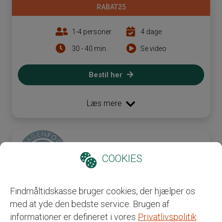
RABAT25
1-4 personer
4 dage
30 - 40 min.
Se video
Bestil her
Læs mere
COOKIES
Findmåltidskasse bruger cookies, der hjælper os
med at yde den bedste service. Brugen af
informationer er defineret i vores
Privatlivspolitik
Pescetar Måltidskassen