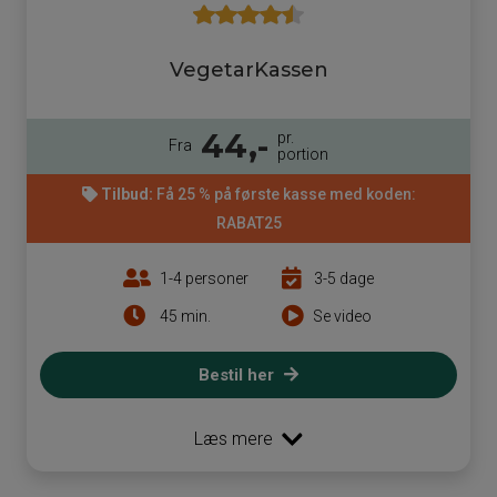
VegetarKassen
44,-
pr.
Fra
portion
Tilbud:
Få 25 % på første kasse med koden:
RABAT25
1-4 personer
3-5 dage
45 min.
Se video
Bestil her
Læs mere