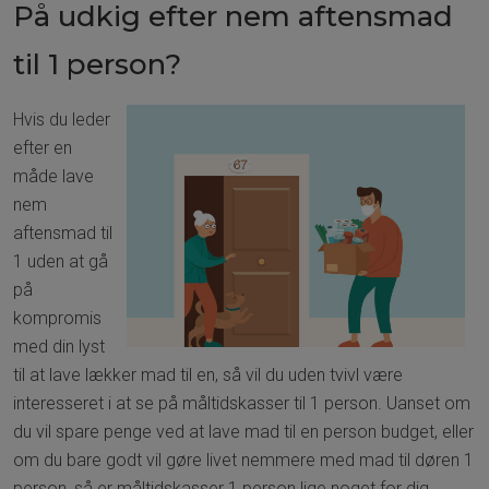
På udkig efter nem aftensmad
til 1 person?
Hvis du leder
efter en
måde lave
nem
aftensmad til
1 uden at gå
på
kompromis
med din lyst
til at lave lækker mad til en, så vil du uden tvivl være
interesseret i at se på måltidskasser til 1 person. Uanset om
du vil spare penge ved at lave mad til en person budget, eller
om du bare godt vil gøre livet nemmere med mad til døren 1
person, så er måltidskasser 1 person lige noget for dig.