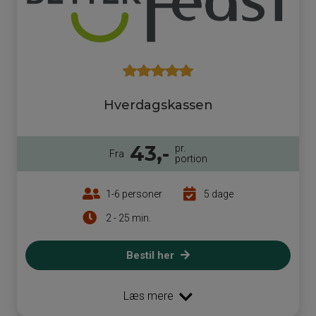
Hverdagskassen
43,-
pr.
Fra
portion
1-6 personer
5 dage
2 - 25 min.
Bestil her
Læs mere