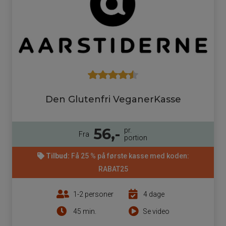
Den Glutenfri VeganerKasse
56,-
pr.
Fra
portion
Tilbud:
Få 25 % på første kasse med koden:
RABAT25
1-2 personer
4 dage
45 min.
Se video