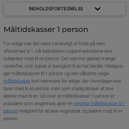
Måltidskasser 1 person
INDHOLDSFORTEGNELSE
På udkig efter nem aftensmad til 1 person?
Gør hverdagen nemmere med måltidskasser til 1 person
Måltidskasser 1 person
Spar penge med måltidskasser single
Få mad til døren 1 person
For enlige kan det være vanskeligt at finde på nem
Opdag udvalget af lækker mad til en
aftensmad til 1, når køledisken i supermarkederne ikke
FAQ - Ofte stillede spørgsmål
indtænker mad til en person. Det samme gælder mange
opskrifter, som typisk er beregnet til en hel familie. Heldigvis
gør måltidskasser til 1 person og den såkaldte single
måltidskasse
livet nemmere for enlige, der i hverdagen kun
laver mad til en person, men som stadig ønsker at lave
lækker mad til en. Ud over at måltidskasser 1 person er
populære som singlemad, giver en
vegetar måltidskasse til 1
person
mulighed for at lave vegetarisk og lækker mad til en
person.