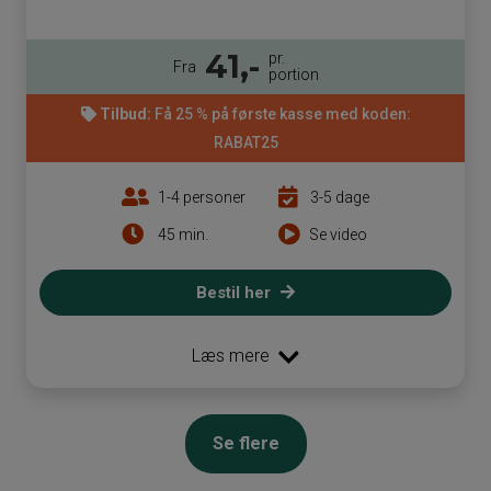
41,-
pr.
Fra
portion
Tilbud:
Få 25 % på første kasse med koden:
RABAT25
1-4 personer
3-5 dage
45 min.
Se video
Bestil her
Læs mere
Se flere