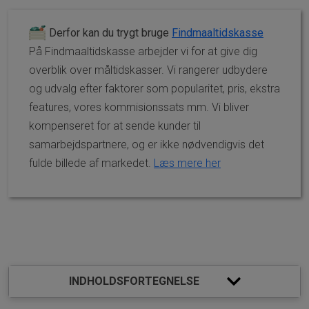
Derfor kan du trygt bruge
Findmaaltidskasse
På Findmaaltidskasse arbejder vi for at give dig
overblik over måltidskasser. Vi rangerer udbydere
og udvalg efter faktorer som popularitet, pris, ekstra
features, vores kommisionssats mm. Vi bliver
kompenseret for at sende kunder til
samarbejdspartnere, og er ikke nødvendigvis det
fulde billede af markedet.
Læs mere her
Måltidskasser 2 personer
INDHOLDSFORTEGNELSE
Nem mad til to personer