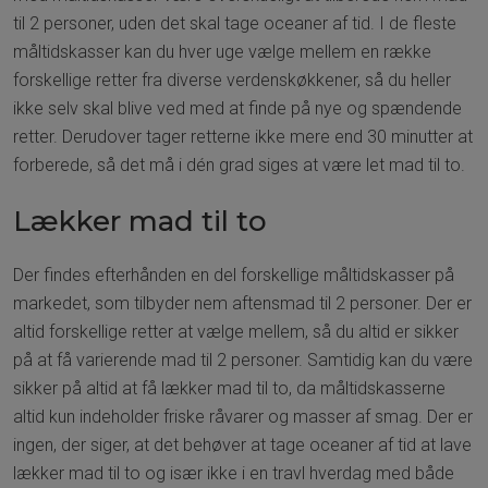
til 2 personer, uden det skal tage oceaner af tid. I de fleste
måltidskasser kan du hver uge vælge mellem en række
forskellige retter fra diverse verdenskøkkener, så du heller
ikke selv skal blive ved med at finde på nye og spændende
retter. Derudover tager retterne ikke mere end 30 minutter at
forberede, så det må i dén grad siges at være let mad til to.
Lækker mad til to
Der findes efterhånden en del forskellige måltidskasser på
markedet, som tilbyder nem aftensmad til 2 personer. Der er
altid forskellige retter at vælge mellem, så du altid er sikker
på at få varierende mad til 2 personer. Samtidig kan du være
sikker på altid at få lækker mad til to, da måltidskasserne
altid kun indeholder friske råvarer og masser af smag. Der er
ingen, der siger, at det behøver at tage oceaner af tid at lave
lækker mad til to og især ikke i en travl hverdag med både