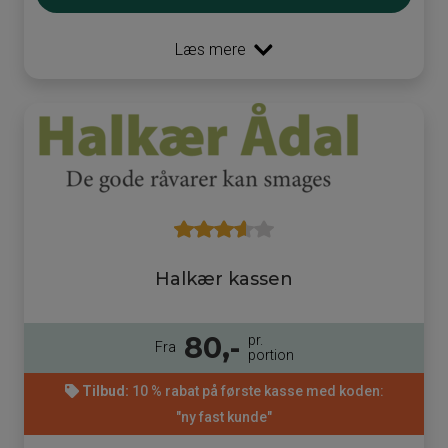
Læs mere
Halkær kassen
80,-
pr.
Fra
portion
Tilbud:
10 % rabat på første kasse med koden:
"ny fast kunde"