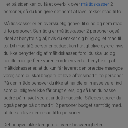
Her på siden kan du få et overblik over
måltidskasser
2
personer, så du kan gøre det nemt at lave lækker mad til to.
Måltidskasser er en overskuelig genvej til sund og nem mad
til to personer. Samtidig er måltidskasser 2 personer også
ideel at benytte sig af, hvis du ønsker dig billig og let mad til
to. Dit mad til 2 personer budget kan hurtigt blive dyrere, hvis
du ikke benytter dig af måltidskasser, fordi du skal ud og
handle mange flere varer. Fordelen ved at benytte sig af
måltidskasser er, at du kun får leveret den præcise mængde
varer, som du skal bruge til at lave aftensmad til to personer.
På den måde behøver du ikke at handle en masse varer ind,
som du alligevel ikke får brugt ellers, og så kan du passe
bedre på miljøet ved at undgå madspild. Således sparer du
også penge på dit mad til 2 personer budget samtidig med,
at du kan lave nem mad til to personer.
Det behøver ikke længere at være besværligt eller