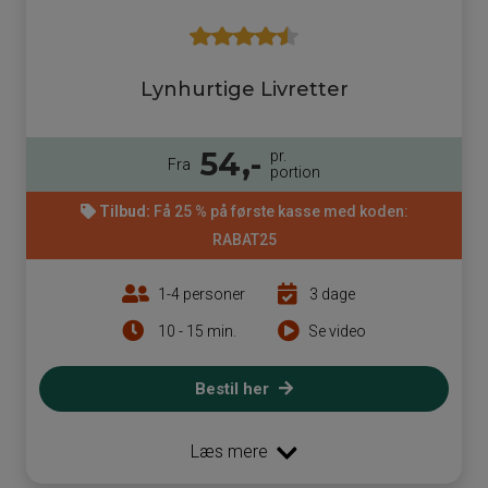
Lynhurtige Livretter
54,-
pr.
Fra
portion
Tilbud:
Få 25 % på første kasse med koden:
RABAT25
1-4 personer
3 dage
10 - 15 min.
Se video
Bestil her
Læs mere