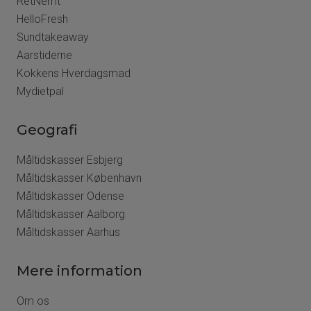
RetNemt
HelloFresh
Sundtakeaway
Aarstiderne
Kokkens Hverdagsmad
Mydietpal
Geografi
Måltidskasser Esbjerg
Måltidskasser København
Måltidskasser Odense
Måltidskasser Aalborg
Måltidskasser Aarhus
Mere information
Om os