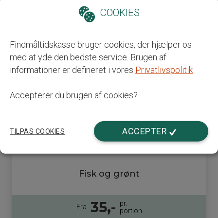
20 - 40 min.
Se video
COOKIES
Bestil her
Findmåltidskasse bruger cookies, der hjælper os
Læs mere
med at yde den bedste service. Brugen af
informationer er defineret i vores
Privatlivspolitik
Accepterer du brugen af cookies?
ACCEPTER
TILPAS COOKIES
Fisk og grønt
35,-
pr.
Fra
portion