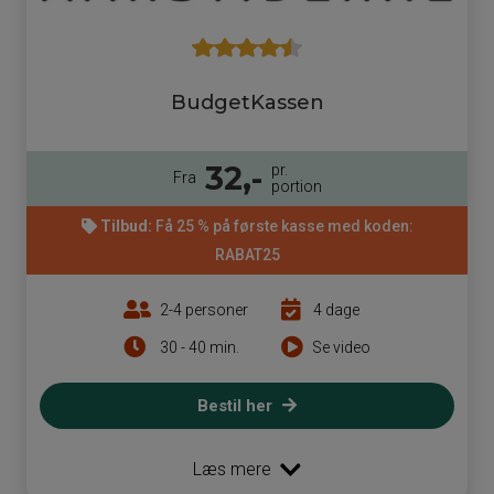
BudgetKassen
32,-
pr.
Fra
portion
Tilbud:
Få 25 % på første kasse med koden:
RABAT25
2-4 personer
4 dage
30 - 40 min.
Se video
Bestil her
Læs mere