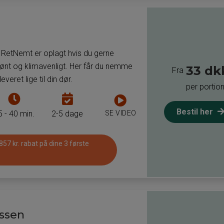
måltidskassen
måltider
til
pr.
asse
måltidskasse
a RetNemt er oplagt hvis du gerne
grønt og klimavenligt. Her får du nemme
33 dk
Fra
everet lige til din dør.
per portio
Tiden
Antal
det
dage
Bestil her
SE VIDEO
5 - 40 min.
2-5 dage
tager
som
at
man
 857 kr. rabat på dine 3 første
tilberede
kan
måltiderne
få
i
leveret
måltidskassen
måltider
til
ssen
pr.
asse