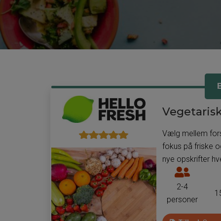
Vegetaris
Vælg mellem fors
fokus på friske 
nye opskrifter hv
Antal
personer
2-4
1
som
personer
man