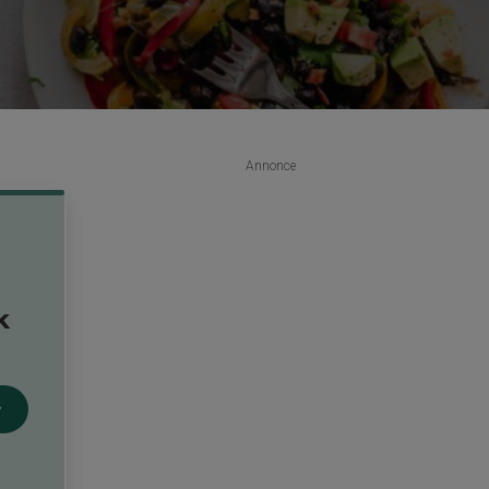
Annonce
k
n