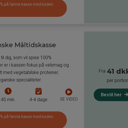
at
man
 % på første kasse med koden:
tilberede
kan
måltiderne
få
i
leveret
måltidskassen
måltider
til
ske Måltidskasse
pr.
asse
måltidskasse
til dig, som vil spise 100%
er er i kassen fokus på velsmag og
41 dk
Fra
dt med vegetabilske proteiner,
ganske specialiteter.
per portio
Tiden
Antal
Bestil her
det
dage
SE VIDEO
45 min.
4-4 dage
tager
som
at
man
 % på første kasse med koden:
tilberede
kan
måltiderne
få