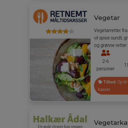
til
pr.
Vegetar
måltidsk
Vegetarretter fr
vil spise sundt, 
og grønne retter l
Antal
personer
2-6
1
som
personer
man
kan
Tilbud:
Op til
få
kasser
leveret
måltider
til
pr.
Vegetarka
måltidsk