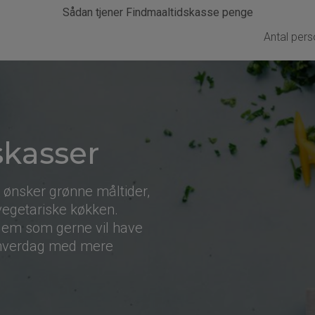
Sådan tjener Findmaaltidskasse penge
Antal pers
skasser
r ønsker grønne måltider,
 vegetariske køkken.
 dem som gerne vil have
 hverdag med mere