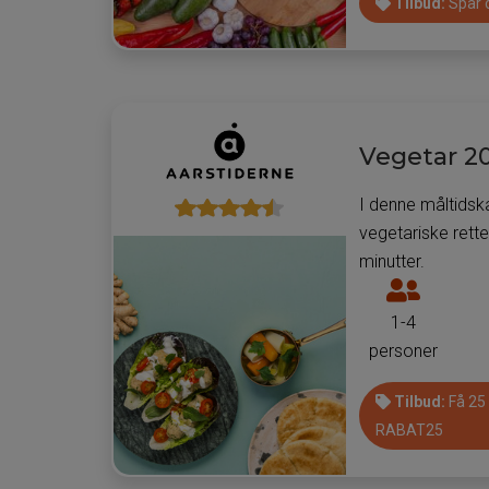
kan
Tilbud:
Spar o
få
leveret
måltider
til
pr.
Vegetar 2
måltidsk
I denne måltids
vegetariske rett
minutter.
Antal
personer
1-4
som
personer
man
kan
Tilbud:
Få 25
få
RABAT25
leveret
måltider