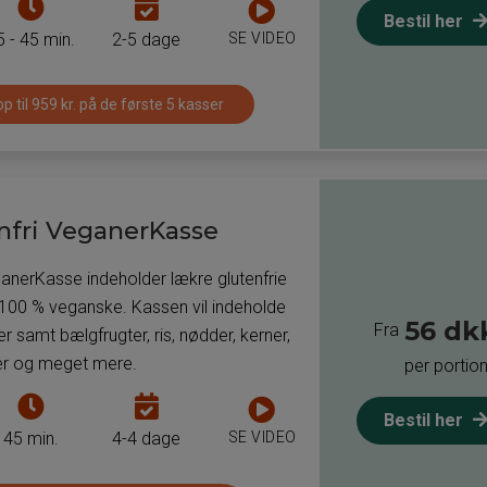
Tiden
Antal
Bestil her
det
dage
SE VIDEO
5 - 45 min.
2-5 dage
tager
som
at
man
p til 959 kr. på de første 5 kasser
tilberede
kan
måltiderne
få
i
leveret
måltidskassen
måltider
nfri VeganerKasse
til
pr.
asse
ganerKasse indeholder lækre glutenfrie
måltidskasse
 100 % veganske. Kassen vil indeholde
56 dk
Fra
 samt bælgfrugter, ris, nødder, kerner,
ter og meget mere.
per portio
Tiden
Antal
Bestil her
det
dage
SE VIDEO
45 min.
4-4 dage
tager
som