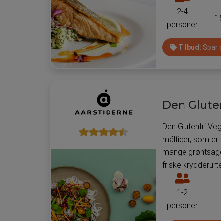
personer
2-4
1
som
personer
man
kan
Tilbud:
Spar o
få
leveret
måltider
til
Den Glute
pr.
måltidsk
Den Glutenfri Ve
måltider, som er
mange grøntsager
friske krydderur
Antal
personer
1-2
som
personer
man