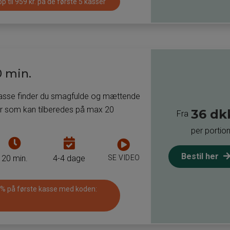
p til 959 kr. på de første 5 kasser
tilberede
kan
måltiderne
få
i
leveret
måltidskassen
måltider
til
0 min.
pr.
asse
måltidskasse
kasse finder du smagfulde og mættende
er som kan tilberedes på max 20
36 dk
Fra
per portio
Tiden
Antal
det
dage
Bestil her
SE VIDEO
20 min.
4-4 dage
tager
som
at
man
 % på første kasse med koden:
tilberede
kan
måltiderne
få
i
leveret