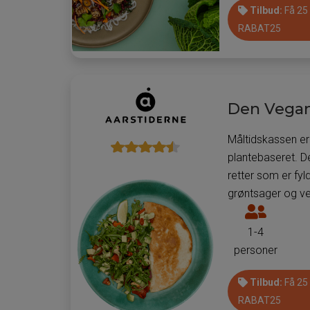
kan
Tilbud:
Få 25
få
RABAT25
leveret
måltider
til
pr.
Den Vegan
måltidsk
Måltidskassen er 
plantebaseret. D
retter som er fyl
grøntsager og ve
Antal
personer
1-4
som
personer
man
kan
Tilbud:
Få 25
få
RABAT25