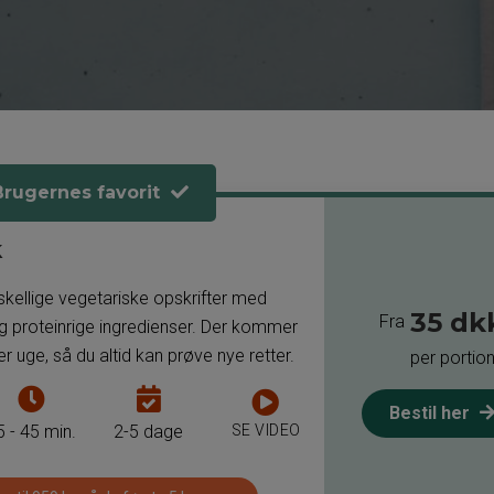
Brugernes favorit
k
kellige vegetariske opskrifter med
35 dk
Fra
og proteinrige ingredienser. Der kommer
er uge, så du altid kan prøve nye retter.
per portio
Tiden
Antal
Bestil her
det
dage
SE VIDEO
5 - 45 min.
2-5 dage
tager
som
at
man