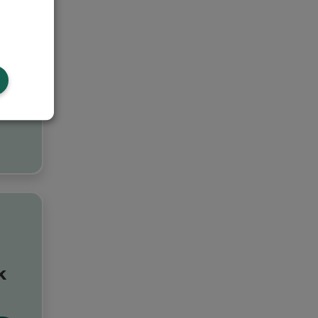
k
k
n