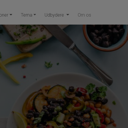
oner
Tema
Udbydere
Om os