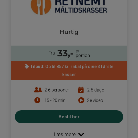
Hurtig
33,-
pr.
Fra
portion
Tilbud:
Op til 857 kr. rabat på dine 3 første
kasser
2-6 personer
2-5 dage
15 - 20 min.
Se video
Bestil her
Læs mere