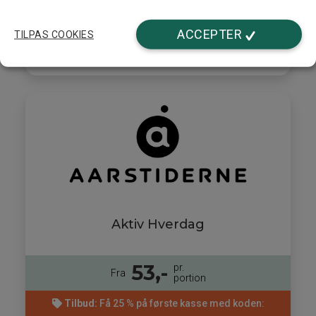
Bestil her
ACCEPTER
TILPAS COOKIES
Læs mere
Aktiv Hverdag
53,-
pr.
Fra
portion
Tilbud:
Få 25 % på første kasse med koden: