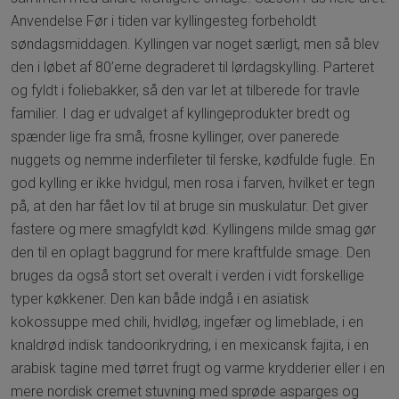
Anvendelse Før i tiden var kyllingesteg forbeholdt
søndagsmiddagen. Kyllingen var noget særligt, men så blev
den i løbet af 80’erne degraderet til lørdagskylling. Parteret
og fyldt i foliebakker, så den var let at tilberede for travle
familier. I dag er udvalget af kyllingeprodukter bredt og
spænder lige fra små, frosne kyllinger, over panerede
nuggets og nemme inderfileter til ferske, kødfulde fugle. En
god kylling er ikke hvidgul, men rosa i farven, hvilket er tegn
på, at den har fået lov til at bruge sin muskulatur. Det giver
fastere og mere smagfyldt kød. Kyllingens milde smag gør
den til en oplagt baggrund for mere kraftfulde smage. Den
bruges da også stort set overalt i verden i vidt forskellige
typer køkkener. Den kan både indgå i en asiatisk
kokossuppe med chili, hvidløg, ingefær og limeblade, i en
knaldrød indisk tandoorikrydring, i en mexicansk fajita, i en
arabisk tagine med tørret frugt og varme krydderier eller i en
mere nordisk cremet stuvning med sprøde asparges og