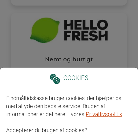
Nemt og hurtigt
COOKIES
35,-
pr.
Fra
portion
Tilbud:
Spar op til 959 kr. på de første 5
Findmåltidskasse bruger cookies, der hjælper os
kasser
med at yde den bedste service. Brugen af
informationer er defineret i vores
Privatlivspolitik
2-4 personer
2-5 dage
15 - 45 min.
Se video
Accepterer du brugen af cookies?