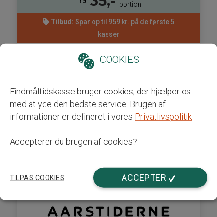
35,-
Fra
portion
Tilbud:
Spar op til 959 kr. på de første 5
kasser
COOKIES
2-4 personer
2-5 dage
15 - 45 min.
Se video
Findmåltidskasse bruger cookies, der hjælper os
Bestil her
med at yde den bedste service. Brugen af
informationer er defineret i vores
Privatlivspolitik
Læs mere
Accepterer du brugen af cookies?
ACCEPTER
TILPAS COOKIES