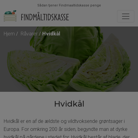
Sådan tjener Findmaaltidskasse penge
Hjem
Råvarer
Hvidkål
Hvidkål
Hvidkål er en af de ældste og vildtvoksende grøntsager i
Europa. For omkring 200 år siden, begyndte man at dyrke
hvidkål på gårdene i stedet for. Hvidkål består af blade, der