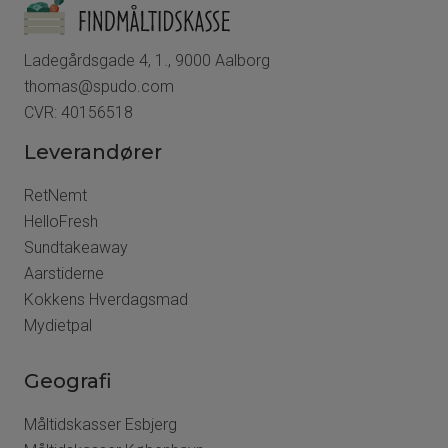
Ladegårdsgade 4, 1., 9000 Aalborg
thomas@spudo.com
CVR: 40156518
Leverandører
RetNemt
HelloFresh
Sundtakeaway
Aarstiderne
Kokkens Hverdagsmad
Mydietpal
Geografi
Måltidskasser Esbjerg