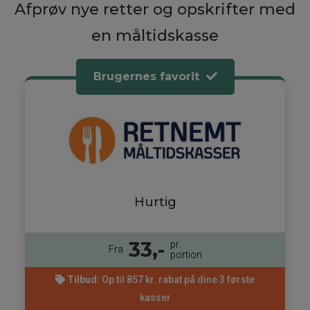
Afprøv nye retter og opskrifter med
en måltidskasse
Brugernes favorit
Hurtig
33,-
pr.
Fra
portion
Tilbud:
Op til 857 kr. rabat på dine 3 første
kasser