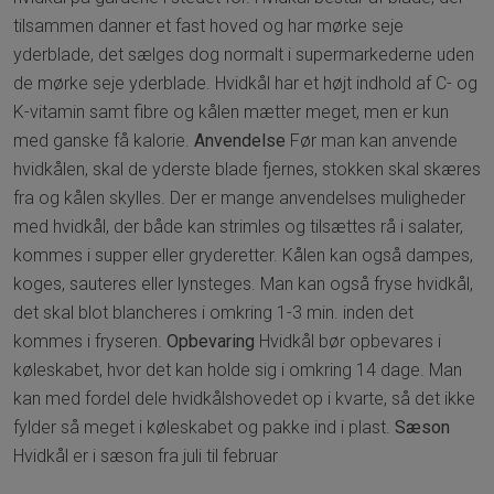
tilsammen danner et fast hoved og har mørke seje
yderblade, det sælges dog normalt i supermarkederne uden
de mørke seje yderblade. Hvidkål har et højt indhold af C- og
K-vitamin samt fibre og kålen mætter meget, men er kun
med ganske få kalorie.
Anvendelse
Før man kan anvende
hvidkålen, skal de yderste blade fjernes, stokken skal skæres
fra og kålen skylles. Der er mange anvendelses muligheder
med hvidkål, der både kan strimles og tilsættes rå i salater,
kommes i supper eller gryderetter. Kålen kan også dampes,
koges, sauteres eller lynsteges. Man kan også fryse hvidkål,
det skal blot blancheres i omkring 1-3 min. inden det
kommes i fryseren.
Opbevaring
Hvidkål bør opbevares i
køleskabet, hvor det kan holde sig i omkring 14 dage. Man
kan med fordel dele hvidkålshovedet op i kvarte, så det ikke
fylder så meget i køleskabet og pakke ind i plast.
Sæson
Hvidkål er i sæson fra juli til februar