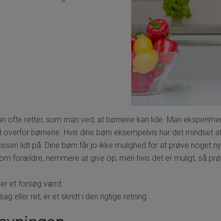
an ofte retter, som man ved, at børnene kan lide. Man eksperimen
mt overfor børnene. Hvis dine børn eksempelvis har det mindset at
ssen lidt på. Dine børn får jo ikke mulighed for at prøve noget 
m forældre, nemmere at give op, men hvis det er muligt, så prøv a
t er et forsøg værd.
eller ret, er et skridt i den rigtige retning.