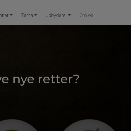
oner
Tema
Udbydere
Om os
e nye retter?