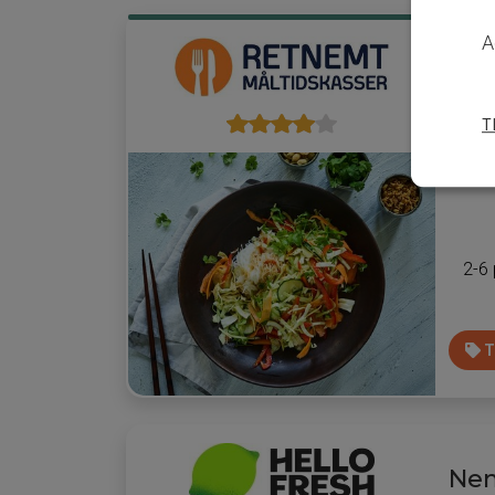
A
Hur
Med de
T
hverd
masse
2-6
T
Nem