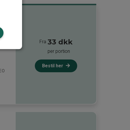
ravl
ve en
33 dkk
Fra
per portion
Bestil her
DEO