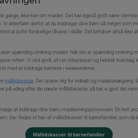
dlavningen
gle gange, ikke kun om maden. Det kan ligeså godt være stemnin
. Vi anbefaler derfor, at du inddrager dine børn så meget som m
 med at putte forskellige råvarer i skåle. Det behøver altså ikke
skaber spænding omkring maden. Når der er spænding omkring maden
 spise retten. Vi ved godt, at i en tidspresset og hektisk hverdag,
rte med at inddrage børnene i weekenderne.
 en
måltidskasse
. Det sparer dig for indkøb og madplanlægning.
 er på udkig efter din næste måltidskasse, så har vi gjort det nemt
rsøge at inddrage dine børn i madlavningsprocessen. En helt anden
dem. Der findes et hav af måltidskasser til børnefamilier, som du 
Måltidskasser til børnefamilier