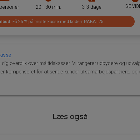
personer
det
dage
SE VI
 personer
20 - 30 min.
3-3 dage
som
tager
som
man
at
man
ilbud:
Få 25 % på første kasse med koden: RABAT25
kan
tilberede
kan
få
måltiderne
få
leveret
i
leveret
måltider
måltidskassen
måltider
kasse
til
til
 dig overblik over måltidskasser. Vi rangerer udbydere og udvalg 
pr.
pr.
r kompenseret for at sende kunder til samarbejdspartnere, og er
måltidskasse
måltidskasse
Læs også