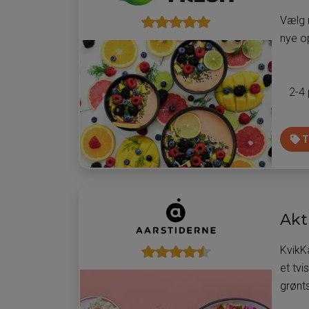
Vælg 
nye o
2-4
T
Akt
KvikK
et tvi
grønts