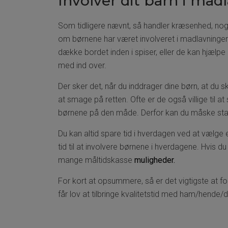
Involver dit barn i ma
Som tidligere nævnt, så handler kræsenhed, no
om børnene har været involveret i madlavningen
dække bordet inden i spiser, eller de kan hjælpe
med ind over.
Der sker det, når du inddrager dine børn, at du 
at smage på retten. Ofte er de også villige til at
børnene på den måde. Derfor kan du måske sta
Du kan altid spare tid i hverdagen ved at vælge
tid til at involvere børnene i hverdagene. Hvis du
mange måltidskasse
 muligheder. 
For kort at opsummere, så er det vigtigste at fo
får lov at tilbringe kvalitetstid med ham/hende/