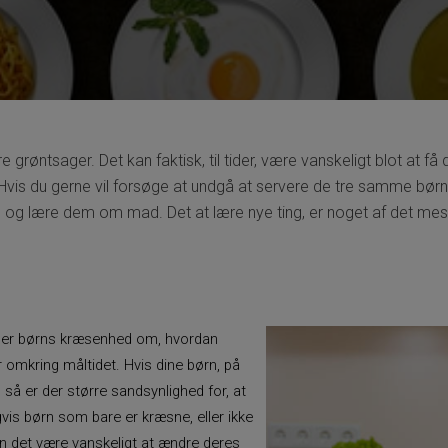
e grøntsager. Det kan faktisk, til tider, være vanskeligt blot at få
is du gerne vil forsøge at undgå at servere de tre samme børneven
og lære dem om mad. Det at lære nye ting, er noget af det mest na
ndler børns kræsenhed om, hvordan
 omkring måltidet. Hvis dine børn, på
 så er der større sandsynlighed for, at
vis børn som bare er kræsne, eller ikke
kan det være vanskeligt at ændre deres