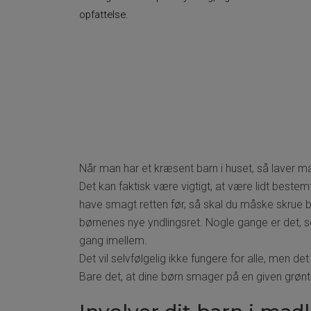
opfattelse.
Når man har et kræsent barn i huset, så laver m
Det kan faktisk være vigtigt, at være lidt beste
have smagt retten før, så skal du måske skrue bi
børnenes nye yndlingsret. Nogle gange er det, so
gang imellem.
Det vil selvfølgelig ikke fungere for alle, men de
Bare det, at dine børn smager på en given grøntsag 