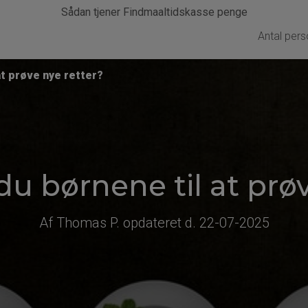
Sådan tjener Findmaaltidskasse penge
Antal pers
at prøve nye retter?
du børnene til at prøv
Af Thomas P. opdateret d. 22-07-2025