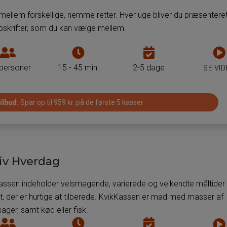
måltidskasse
måltidskasse
mellem forskellige, nemme retter. Hver uge bliver du præsenteret
pskrifter, som du kan vælge mellem.
Antal
Tiden
Antal
personer
det
dage
 personer
15 - 45 min.
2-5 dage
SE VI
som
tager
som
man
at
man
ilbud:
Spar op til 959 kr. på de første 5 kasser
kan
tilberede
kan
få
måltiderne
få
leveret
i
leveret
måltider
måltidskassen
måltider
til
til
iv Hverdag
pr.
pr.
måltidskasse
måltidskasse
assen indeholder velsmagende, varierede og velkendte måltide
st, der er hurtige at tilberede. KvikKassen er mad med masser af
ager, samt kød eller fisk.
Antal
Tiden
Antal