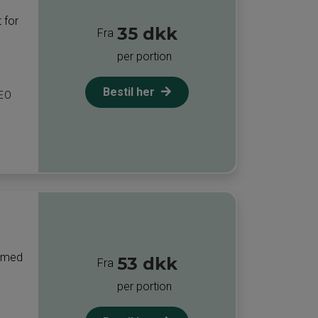
 for
35 dkk
Fra
per portion
Bestil her
DEO
r med
53 dkk
Fra
per portion